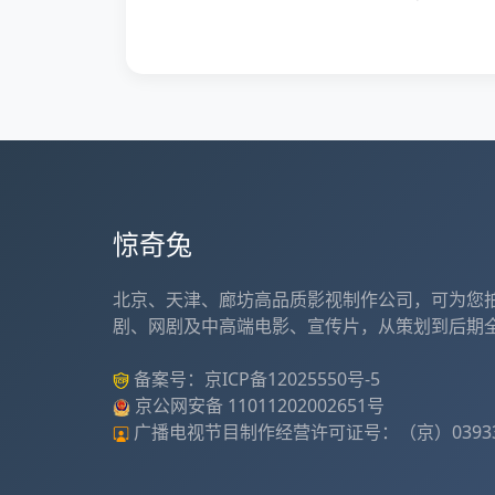
惊奇兔
北京、天津、廊坊高品质影视制作公司，可为您
剧、网剧及中高端电影、宣传片，从策划到后期
备案号：
京ICP备12025550号-5
京公网安备
11011202002651号
广播电视节目制作经营许可证号：（京）03933